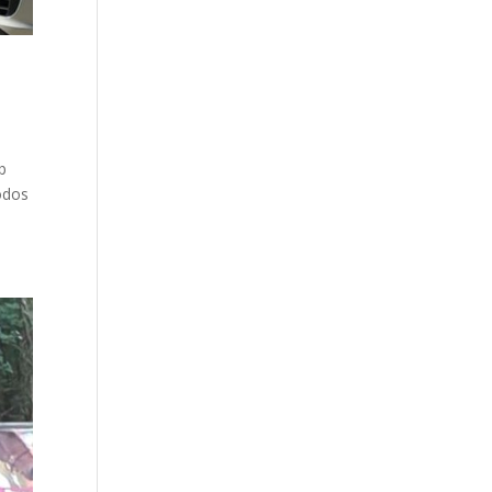
b
odos